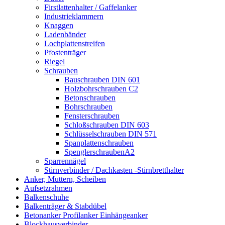
Firstlattenhalter / Gaffelanker
Industrieklammern
Knaggen
Ladenbänder
Lochplattenstreifen
Pfostenträger
Riegel
Schrauben
Bauschrauben DIN 601
Holzbohrschrauben C2
Betonschrauben
Bohrschrauben
Fensterschrauben
Schloßschrauben DIN 603
Schlüsselschrauben DIN 571
Spanplattenschrauben
SpenglerschraubenA2
Sparrennägel
Stirnverbinder / Dachkasten -Stirnbretthalter
Anker, Muttern, Scheiben
Aufsetzrahmen
Balkenschuhe
Balkenträger & Stabdübel
Betonanker Profilanker Einhängeanker
Blockhausverbinder