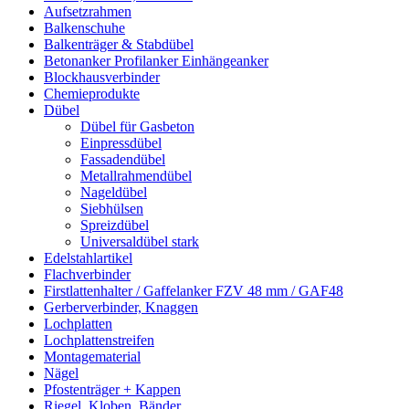
Aufsetzrahmen
Balkenschuhe
Balkenträger & Stabdübel
Betonanker Profilanker Einhängeanker
Blockhausverbinder
Chemieprodukte
Dübel
Dübel für Gasbeton
Einpressdübel
Fassadendübel
Metallrahmendübel
Nageldübel
Siebhülsen
Spreizdübel
Universaldübel stark
Edelstahlartikel
Flachverbinder
Firstlattenhalter / Gaffelanker FZV 48 mm / GAF48
Gerberverbinder, Knaggen
Lochplatten
Lochplattenstreifen
Montagematerial
Nägel
Pfostenträger + Kappen
Riegel, Kloben, Bänder