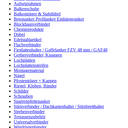
Aufsetzrahmen
Balkenschuhe
Balkenträger & Stabdübel
Betonanker Profilanker Einhängeanker
Blockhausverbinder
Chemieprodukte
Dübel
Edelstahlartikel
Flachverbinder
Firstlattenhalter / Gaffelanker FZV 48 mm / GAF48
Gerberverbinder, Knaggen
Lochplatten
Lochplattenstreifen
Montagematerial
Nägel
Pfostenträger + Kappen
Riegel, Kloben, Bänder
Schilder
Schrauben
Sparrenpfettenanker
Stirnverbinder / Dachkastenhalter / Stirnbretthalter
Strebenverbinder
Terrassenzubehör
Universalverbinder
Windrispenbänder