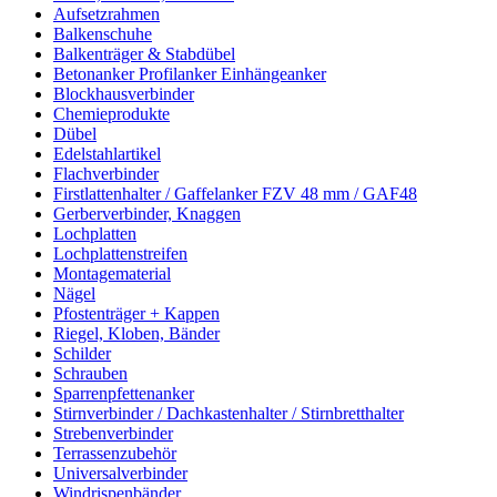
Aufsetzrahmen
Balkenschuhe
Balkenträger & Stabdübel
Betonanker Profilanker Einhängeanker
Blockhausverbinder
Chemieprodukte
Dübel
Edelstahlartikel
Flachverbinder
Firstlattenhalter / Gaffelanker FZV 48 mm / GAF48
Gerberverbinder, Knaggen
Lochplatten
Lochplattenstreifen
Montagematerial
Nägel
Pfostenträger + Kappen
Riegel, Kloben, Bänder
Schilder
Schrauben
Sparrenpfettenanker
Stirnverbinder / Dachkastenhalter / Stirnbretthalter
Strebenverbinder
Terrassenzubehör
Universalverbinder
Windrispenbänder