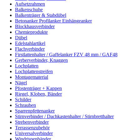
Aufsetzrahmen
Balkenschuhe
Balkenträger & Stabdübel
Betonanker Profilanker Einhängeanker
Blockhausverbinder
Chemieprodukte
Dübel
Edelstahlartikel
Flachverbinder
Firstlattenhalter / Gaffelanker FZV 48 mm / GAF48
Gerberverbinder, Knaggen
Lochplatten
Lochplattenstreifen
Montagematerial
Nägel
Pfostenträger + Kappen
Riegel, Kloben, Bänder
Schilder
Schrauben
Sparrenpfettenanker
Stirnverbinder / Dachkastenhalter / Stirnbretthalter
Strebenverbinder
Terrassenzubehör
Universalverbinder
Windrispenbänder