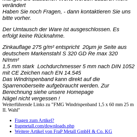
verändert
Haben Sie noch Fragen, - dann kontaktieren Sie uns
bitte vorher.
Der Umtausch der Ware ist ausgeschlossen. Es
erfolgt keine Rücknahme.
Zinkauflage 275 g/m² entspricht 20µm je Seite aus
deutschem Markenstahl S 320 GD Re max 320
N/mm²
1,5 mm stark Lochdurchmesser 5 mm nach DIN 1052
mit CE Zeichen nach EN 14.545
Das Windrispenband kann direkt auf die
Sparrenoberseite aufgebraucht werden. Zur
Berechnung siehe unsere Homepage
Nägel nicht vergessen !
Weiterführende Links zu "FMG Windrispenband 1,5 x 60 mm 25 m
II. Wahl"
Fragen zum Artikel?
frapmetall.com/downloads.php
Weitere Artikel von FraP Metall GmbH & Co. KG