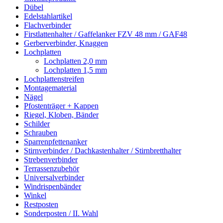
Dübel
Edelstahlartikel
Flachverbinder
Firstlattenhalter / Gaffelanker FZV 48 mm / GAF48
Gerberverbinder, Knaggen
Lochplatten
Lochplatten 2,0 mm
Lochplatten 1,5 mm
Lochplattenstreifen
Montagematerial
Nägel
Pfostenträger + Kappen
Riegel, Kloben, Bänder
Schilder
Schrauben
Sparrenpfettenanker
Stirnverbinder / Dachkastenhalter / Stirnbretthalter
Strebenverbinder
Terrassenzubehör
Universalverbinder
Windrispenbänder
Winkel
Restposten
Sonderposten / II. Wahl