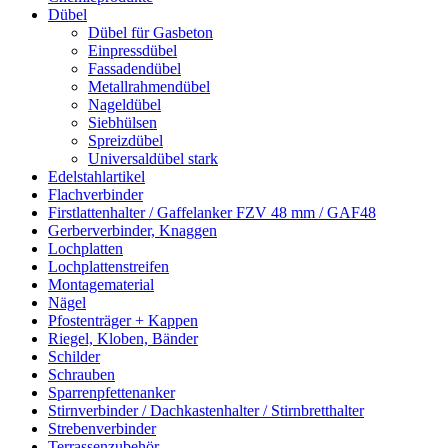
Dübel
Dübel für Gasbeton
Einpressdübel
Fassadendübel
Metallrahmendübel
Nageldübel
Siebhülsen
Spreizdübel
Universaldübel stark
Edelstahlartikel
Flachverbinder
Firstlattenhalter / Gaffelanker FZV 48 mm / GAF48
Gerberverbinder, Knaggen
Lochplatten
Lochplattenstreifen
Montagematerial
Nägel
Pfostenträger + Kappen
Riegel, Kloben, Bänder
Schilder
Schrauben
Sparrenpfettenanker
Stirnverbinder / Dachkastenhalter / Stirnbretthalter
Strebenverbinder
Terrassenzubehör