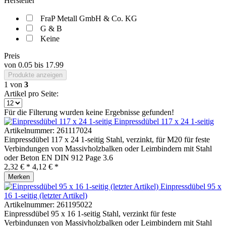
Hersteller
FraP Metall GmbH & Co. KG
G & B
Keine
Preis
von
0.05
bis
17.99
Produkte anzeigen
1
von
3
Artikel pro Seite:
Für die Filterung wurden keine Ergebnisse gefunden!
Einpressdübel 117 x 24 1-seitig
Artikelnummer:
261117024
Einpressdübel 117 x 24 1-seitig Stahl, verzinkt, für M20 für feste
Verbindungen von Massivholzbalken oder Leimbindern mit Stahl
oder Beton EN DIN 912 Page 3.6
2,32 € *
4,12 € *
Merken
Einpressdübel 95 x
16 1-seitig (letzter Artikel)
Artikelnummer:
261195022
Einpressdübel 95 x 16 1-seitig Stahl, verzinkt für feste
Verbindungen von Massivholzbalken oder Leimbindern mit Stahl