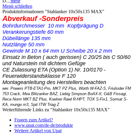
D...
mehr
Menü schließen
Produktinformationen "Stahlanker 10x50x135 MAX"
Abverkauf -Sonderpreis
Bohrdurchmesser 10 mm Kopfprägung D
Verankerungstiefe 60 mm
Dübellänge 135 mm
Nutzlänge 50 mm
Gewinde M 10 x 64 mm U Scheibe 20 x 2 mm
Einsatz in Beton ( auch gerissen) C 20/25 bis C 50/60
und Naturstein mit dichtem Gefüge
CE Zulassung ETA (Option 1) Nr. 10/0170 -
Feuerwiderstandsklasse F 120
Montageanleitung des Herstellers beachten
wie: Powers PTB-ETA1-Pro, MKT PZ Plus, Würth W-FAZ-S, Friulsider FM
753 Crack, Mea Blitzanker BAZ, Liebig Simpson BoAX-II, G&B Fissagi,
Reca Norm MKT BZ Plus, Koelner Rawl R-HPT, TOX S-Fix1, Sormat S-
KA, mungo m3, Spit ITW Triag Z
Weiterführende Links zu "Stahlanker 10x50x135 MAX"
Fragen zum Artikel?
www.upat.com/de-de/produkte
Weitere Artikel von Upat