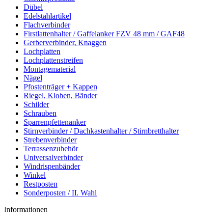
Dübel
Edelstahlartikel
Flachverbinder
Firstlattenhalter / Gaffelanker FZV 48 mm / GAF48
Gerberverbinder, Knaggen
Lochplatten
Lochplattenstreifen
Montagematerial
Nägel
Pfostenträger + Kappen
Riegel, Kloben, Bänder
Schilder
Schrauben
Sparrenpfettenanker
Stirnverbinder / Dachkastenhalter / Stirnbretthalter
Strebenverbinder
Terrassenzubehör
Universalverbinder
Windrispenbänder
Winkel
Restposten
Sonderposten / II. Wahl
Informationen