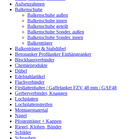
Aufsetzrahmen
Balkenschuhe
Balkenschuhe außen
Balkenschuhe innen
Balkenschuhe geteilt
Balkenschuhe Sonder. außen
Balkenschuhe Sonder. innen
Balkenträger
Balkenträger & Stabdübel
Betonanker Profilanker Einhängeanker
Blockhausverbinder
Chemieprodukte
Dübel
Edelstahlartikel
Flachverbinder
Firstlattenhalter / Gaffelanker FZV 48 mm / GAF48
Gerberverbinder, Knaggen
Lochplatten
Lochplattenstreifen
Montagematerial
Nägel
Pfostenträger + Kappen
Riegel, Kloben, Bänder
Schilder
Schrauben