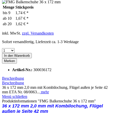
Menge
Stückpreis
bis
9
1,74 € *
ab
10
1,67 € *
ab
20
1,62 € *
inkl. MwSt.
zzgl. Versandkosten
Sofort versandfertig, Lieferzeit ca. 1-3 Werktage
In den
Warenkorb
Merken
Artikel-Nr.:
300036172
Beschreibung
Beschreibung
36 x 172 mm 2,0 mm mit Kombilochung, Flügel außen je Seite 42
mm ETA Nr. 08/0063...
mehr
Menü schließen
Produktinformationen "FMG Balkenschuhe 36 x 172 mm"
36 x 172 mm 2,0 mm mit Kombilochung,
Flügel
außen je Seite 42 mm