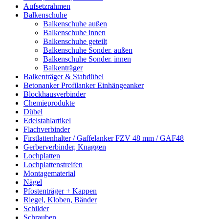
Aufsetzrahmen
Balkenschuhe
Balkenschuhe außen
Balkenschuhe innen
Balkenschuhe geteilt
Balkenschuhe Sonder. außen
Balkenschuhe Sonder. innen
Balkenträger
Balkenträger & Stabdübel
Betonanker Profilanker Einhängeanker
Blockhausverbinder
Chemieprodukte
Dübel
Edelstahlartikel
Flachverbinder
Firstlattenhalter / Gaffelanker FZV 48 mm / GAF48
Gerberverbinder, Knaggen
Lochplatten
Lochplattenstreifen
Montagematerial
Nägel
Pfostenträger + Kappen
Riegel, Kloben, Bänder
Schilder
Schrauben