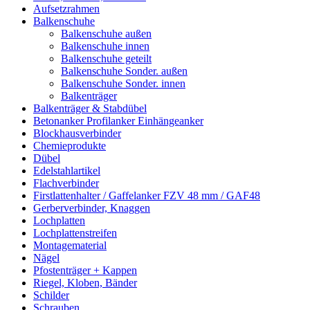
Aufsetzrahmen
Balkenschuhe
Balkenschuhe außen
Balkenschuhe innen
Balkenschuhe geteilt
Balkenschuhe Sonder. außen
Balkenschuhe Sonder. innen
Balkenträger
Balkenträger & Stabdübel
Betonanker Profilanker Einhängeanker
Blockhausverbinder
Chemieprodukte
Dübel
Edelstahlartikel
Flachverbinder
Firstlattenhalter / Gaffelanker FZV 48 mm / GAF48
Gerberverbinder, Knaggen
Lochplatten
Lochplattenstreifen
Montagematerial
Nägel
Pfostenträger + Kappen
Riegel, Kloben, Bänder
Schilder
Schrauben