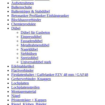
Aufsetzrahmen
Balkenschuhe
Balkenträger & Stabdübel
Betonanker Profilanker Einhängeanker
Blockhausverbinder
Chemieprodukte
Dübel
Dübel für Gasbeton
Einpressdübel
Fassadendübel
Metallrahmendübel
Nageldübel
Siebhülsen
Spreizdübel
Universaldübel stark
Edelstahlartikel
Flachverbinder
Firstlattenhalter / Gaffelanker FZV 48 mm / GAF48
Gerberverbinder, Knaggen
Lochplatten
Lochplattenstreifen
Montagematerial
Nägel
Pfostenträger + Kappen
Riegel, Kloben, Bänder