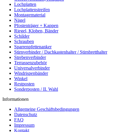
Lochplatten
Lochplattenstreifen
Montagematerial
Nägel
Pfostenträger + Kappen
Riegel, Kloben, Bänder
Schilder
Schrauben
Sparrenpfettenanker
Stirnverbinder / Dachkastenhalter / Stirnbretthalter
Strebenverbinder
Terrassenzubehör
Universalverbinder
Windrispenbänder
Winkel
Restposten
Sonderposten / II. Wahl
Informationen
Allgemeine Geschäftsbedingungen
Datenschutz
FAQ
Impressum
Kontakt