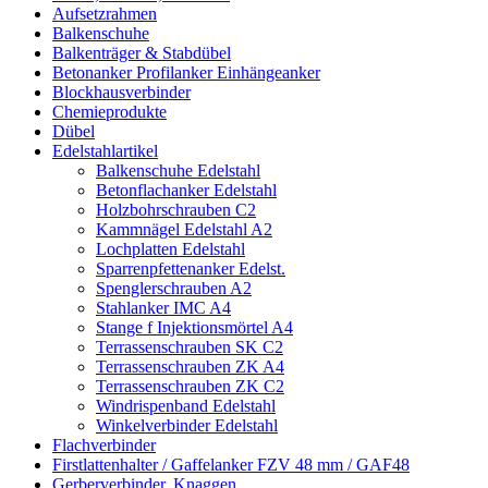
Aufsetzrahmen
Balkenschuhe
Balkenträger & Stabdübel
Betonanker Profilanker Einhängeanker
Blockhausverbinder
Chemieprodukte
Dübel
Edelstahlartikel
Balkenschuhe Edelstahl
Betonflachanker Edelstahl
Holzbohrschrauben C2
Kammnägel Edelstahl A2
Lochplatten Edelstahl
Sparrenpfettenanker Edelst.
Spenglerschrauben A2
Stahlanker IMC A4
Stange f Injektionsmörtel A4
Terrassenschrauben SK C2
Terrassenschrauben ZK A4
Terrassenschrauben ZK C2
Windrispenband Edelstahl
Winkelverbinder Edelstahl
Flachverbinder
Firstlattenhalter / Gaffelanker FZV 48 mm / GAF48
Gerberverbinder, Knaggen