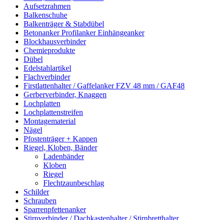
Aufsetzrahmen
Balkenschuhe
Balkenträger & Stabdübel
Betonanker Profilanker Einhängeanker
Blockhausverbinder
Chemieprodukte
Dübel
Edelstahlartikel
Flachverbinder
Firstlattenhalter / Gaffelanker FZV 48 mm / GAF48
Gerberverbinder, Knaggen
Lochplatten
Lochplattenstreifen
Montagematerial
Nägel
Pfostenträger + Kappen
Riegel, Kloben, Bänder
Ladenbänder
Kloben
Riegel
Flechtzaunbeschlag
Schilder
Schrauben
Sparrenpfettenanker
Stirnverbinder / Dachkastenhalter / Stirnbretthalter