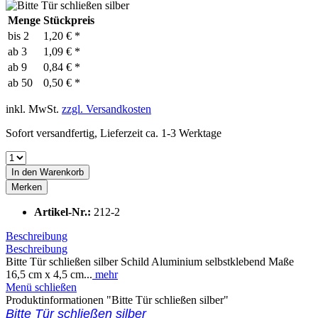
Menge
Stückpreis
bis
2
1,20 € *
ab
3
1,09 € *
ab
9
0,84 € *
ab
50
0,50 € *
inkl. MwSt.
zzgl. Versandkosten
Sofort versandfertig, Lieferzeit ca. 1-3 Werktage
In den
Warenkorb
Merken
Artikel-Nr.:
212-2
Beschreibung
Beschreibung
Bitte Tür schließen silber Schild Aluminium selbstklebend Maße
16,5 cm x 4,5 cm...
mehr
Menü schließen
Produktinformationen "Bitte Tür schließen silber"
Bitte Tür schließen silber