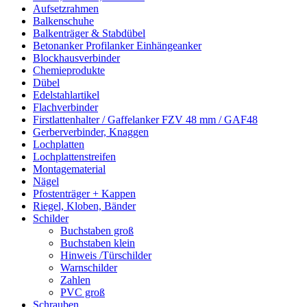
Aufsetzrahmen
Balkenschuhe
Balkenträger & Stabdübel
Betonanker Profilanker Einhängeanker
Blockhausverbinder
Chemieprodukte
Dübel
Edelstahlartikel
Flachverbinder
Firstlattenhalter / Gaffelanker FZV 48 mm / GAF48
Gerberverbinder, Knaggen
Lochplatten
Lochplattenstreifen
Montagematerial
Nägel
Pfostenträger + Kappen
Riegel, Kloben, Bänder
Schilder
Buchstaben groß
Buchstaben klein
Hinweis /Türschilder
Warnschilder
Zahlen
PVC groß
Schrauben