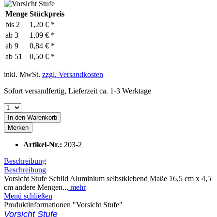
Menge
Stückpreis
bis
2
1,20 € *
ab
3
1,09 € *
ab
9
0,84 € *
ab
51
0,50 € *
inkl. MwSt.
zzgl. Versandkosten
Sofort versandfertig, Lieferzeit ca. 1-3 Werktage
In den
Warenkorb
Merken
Artikel-Nr.:
203-2
Beschreibung
Beschreibung
Vorsicht Stufe Schild Aluminium selbstklebend Maße 16,5 cm x 4,5
cm andere Mengen...
mehr
Menü schließen
Produktinformationen "Vorsicht Stufe"
Vorsicht Stufe