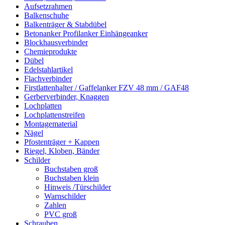
Aufsetzrahmen
Balkenschuhe
Balkenträger & Stabdübel
Betonanker Profilanker Einhängeanker
Blockhausverbinder
Chemieprodukte
Dübel
Edelstahlartikel
Flachverbinder
Firstlattenhalter / Gaffelanker FZV 48 mm / GAF48
Gerberverbinder, Knaggen
Lochplatten
Lochplattenstreifen
Montagematerial
Nägel
Pfostenträger + Kappen
Riegel, Kloben, Bänder
Schilder
Buchstaben groß
Buchstaben klein
Hinweis /Türschilder
Warnschilder
Zahlen
PVC groß
Schrauben