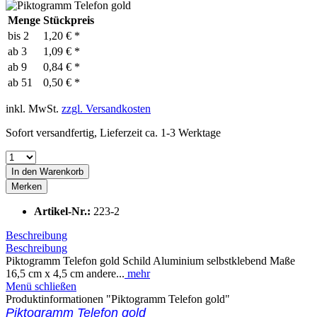
Menge
Stückpreis
bis
2
1,20 € *
ab
3
1,09 € *
ab
9
0,84 € *
ab
51
0,50 € *
inkl. MwSt.
zzgl. Versandkosten
Sofort versandfertig, Lieferzeit ca. 1-3 Werktage
In den
Warenkorb
Merken
Artikel-Nr.:
223-2
Beschreibung
Beschreibung
Piktogramm Telefon gold Schild Aluminium selbstklebend Maße
16,5 cm x 4,5 cm andere...
mehr
Menü schließen
Produktinformationen "Piktogramm Telefon gold"
Piktogramm Telefon gold