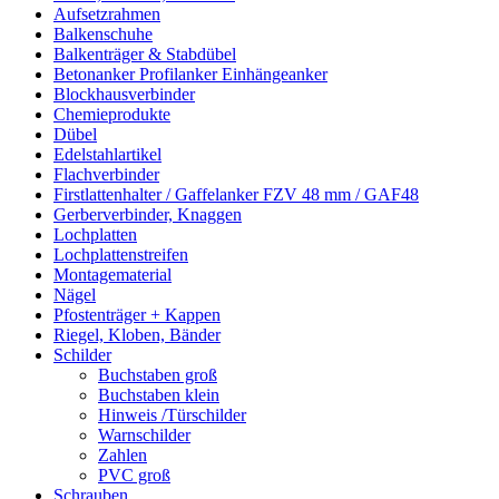
Aufsetzrahmen
Balkenschuhe
Balkenträger & Stabdübel
Betonanker Profilanker Einhängeanker
Blockhausverbinder
Chemieprodukte
Dübel
Edelstahlartikel
Flachverbinder
Firstlattenhalter / Gaffelanker FZV 48 mm / GAF48
Gerberverbinder, Knaggen
Lochplatten
Lochplattenstreifen
Montagematerial
Nägel
Pfostenträger + Kappen
Riegel, Kloben, Bänder
Schilder
Buchstaben groß
Buchstaben klein
Hinweis /Türschilder
Warnschilder
Zahlen
PVC groß
Schrauben