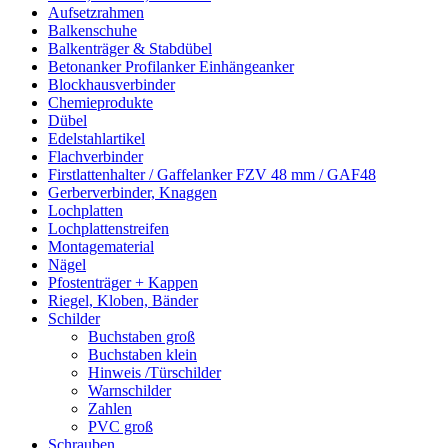
Aufsetzrahmen
Balkenschuhe
Balkenträger & Stabdübel
Betonanker Profilanker Einhängeanker
Blockhausverbinder
Chemieprodukte
Dübel
Edelstahlartikel
Flachverbinder
Firstlattenhalter / Gaffelanker FZV 48 mm / GAF48
Gerberverbinder, Knaggen
Lochplatten
Lochplattenstreifen
Montagematerial
Nägel
Pfostenträger + Kappen
Riegel, Kloben, Bänder
Schilder
Buchstaben groß
Buchstaben klein
Hinweis /Türschilder
Warnschilder
Zahlen
PVC groß
Schrauben