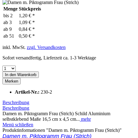
Menge
Stückpreis
bis
2
1,20 € *
ab
3
1,09 € *
ab
9
0,84 € *
ab
51
0,50 € *
inkl. MwSt.
zzgl. Versandkosten
Sofort versandfertig, Lieferzeit ca. 1-3 Werktage
In den
Warenkorb
Merken
Artikel-Nr.:
230-2
Beschreibung
Beschreibung
Damen m. Piktogramm Frau (Strich) Schild Aluminium
selbstklebend Maße 16,5 cm x 4,5 cm...
mehr
Menü schließen
Produktinformationen "Damen m. Piktogramm Frau (Strich)"
Damen m. Piktogramm Frau (Strich)