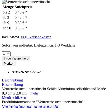
Menge
Stückpreis
bis
2
0,45 € *
ab
3
0,42 € *
ab
9
0,38 € *
ab
50
0,35 € *
inkl. MwSt.
zzgl. Versandkosten
Sofort versandfertig, Lieferzeit ca. 1-3 Werktage
In den
Warenkorb
Merken
Artikel-Nr.:
228-2
Beschreibung
Beschreibung
Vertreterbesuch unerwünscht Schild Aluminium selbstklebend Maße
8,0 cm x 2,0 cm...
mehr
Menü schließen
Produktinformationen "Vertreterbesuch unerwünscht"
Vertreterbesuch unerwünscht