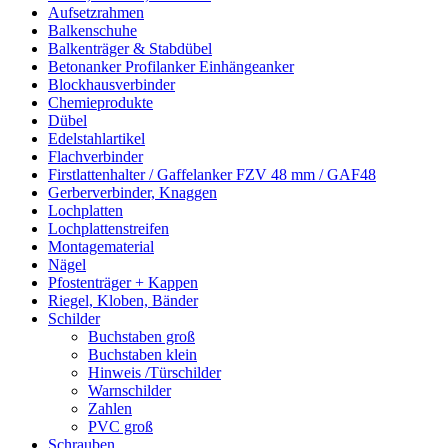
Aufsetzrahmen
Balkenschuhe
Balkenträger & Stabdübel
Betonanker Profilanker Einhängeanker
Blockhausverbinder
Chemieprodukte
Dübel
Edelstahlartikel
Flachverbinder
Firstlattenhalter / Gaffelanker FZV 48 mm / GAF48
Gerberverbinder, Knaggen
Lochplatten
Lochplattenstreifen
Montagematerial
Nägel
Pfostenträger + Kappen
Riegel, Kloben, Bänder
Schilder
Buchstaben groß
Buchstaben klein
Hinweis /Türschilder
Warnschilder
Zahlen
PVC groß
Schrauben