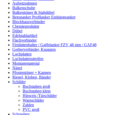
Aufsetzrahmen
Balkenschuhe
Balkenträger & Stabdübel
Betonanker Profilanker Einhängeanker
Blockhausverbinder
Chemieprodukte
Dübel
Edelstahlartikel
Flachverbinder
Firstlattenhalter / Gaffelanker FZV 48 mm / GAF48
Gerberverbinder, Knaggen
Lochplatten
Lochplattenstreifen
Montagematerial
Nägel
Pfostenträger + Kappen
Riegel, Kloben, Bänder
Schilder
Buchstaben groß
Buchstaben klein
Hinweis /Türschilder
Warnschilder
Zahlen
PVC groß
Schrauben