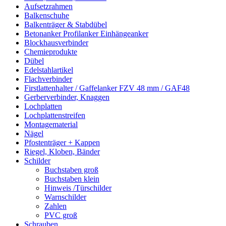
Aufsetzrahmen
Balkenschuhe
Balkenträger & Stabdübel
Betonanker Profilanker Einhängeanker
Blockhausverbinder
Chemieprodukte
Dübel
Edelstahlartikel
Flachverbinder
Firstlattenhalter / Gaffelanker FZV 48 mm / GAF48
Gerberverbinder, Knaggen
Lochplatten
Lochplattenstreifen
Montagematerial
Nägel
Pfostenträger + Kappen
Riegel, Kloben, Bänder
Schilder
Buchstaben groß
Buchstaben klein
Hinweis /Türschilder
Warnschilder
Zahlen
PVC groß
Schrauben