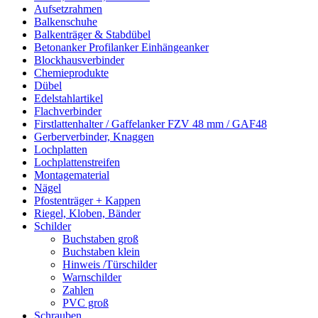
Aufsetzrahmen
Balkenschuhe
Balkenträger & Stabdübel
Betonanker Profilanker Einhängeanker
Blockhausverbinder
Chemieprodukte
Dübel
Edelstahlartikel
Flachverbinder
Firstlattenhalter / Gaffelanker FZV 48 mm / GAF48
Gerberverbinder, Knaggen
Lochplatten
Lochplattenstreifen
Montagematerial
Nägel
Pfostenträger + Kappen
Riegel, Kloben, Bänder
Schilder
Buchstaben groß
Buchstaben klein
Hinweis /Türschilder
Warnschilder
Zahlen
PVC groß
Schrauben