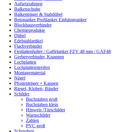
Aufsetzrahmen
Balkenschuhe
Balkenträger & Stabdübel
Betonanker Profilanker Einhängeanker
Blockhausverbinder
Chemieprodukte
Dübel
Edelstahlartikel
Flachverbinder
Firstlattenhalter / Gaffelanker FZV 48 mm / GAF48
Gerberverbinder, Knaggen
Lochplatten
Lochplattenstreifen
Montagematerial
Nägel
Pfostenträger + Kappen
Riegel, Kloben, Bänder
Schilder
Buchstaben groß
Buchstaben klein
Hinweis /Türschilder
Warnschilder
Zahlen
PVC groß
Schrauben