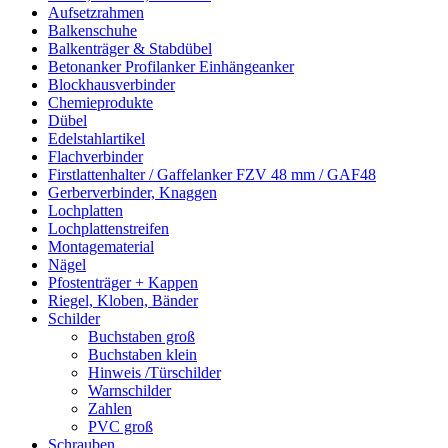
Aufsetzrahmen
Balkenschuhe
Balkenträger & Stabdübel
Betonanker Profilanker Einhängeanker
Blockhausverbinder
Chemieprodukte
Dübel
Edelstahlartikel
Flachverbinder
Firstlattenhalter / Gaffelanker FZV 48 mm / GAF48
Gerberverbinder, Knaggen
Lochplatten
Lochplattenstreifen
Montagematerial
Nägel
Pfostenträger + Kappen
Riegel, Kloben, Bänder
Schilder
Buchstaben groß
Buchstaben klein
Hinweis /Türschilder
Warnschilder
Zahlen
PVC groß
Schrauben