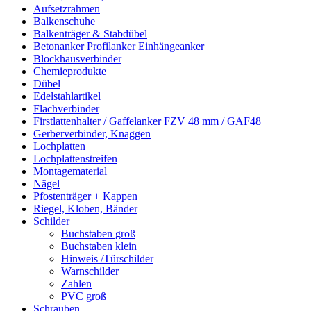
Aufsetzrahmen
Balkenschuhe
Balkenträger & Stabdübel
Betonanker Profilanker Einhängeanker
Blockhausverbinder
Chemieprodukte
Dübel
Edelstahlartikel
Flachverbinder
Firstlattenhalter / Gaffelanker FZV 48 mm / GAF48
Gerberverbinder, Knaggen
Lochplatten
Lochplattenstreifen
Montagematerial
Nägel
Pfostenträger + Kappen
Riegel, Kloben, Bänder
Schilder
Buchstaben groß
Buchstaben klein
Hinweis /Türschilder
Warnschilder
Zahlen
PVC groß
Schrauben