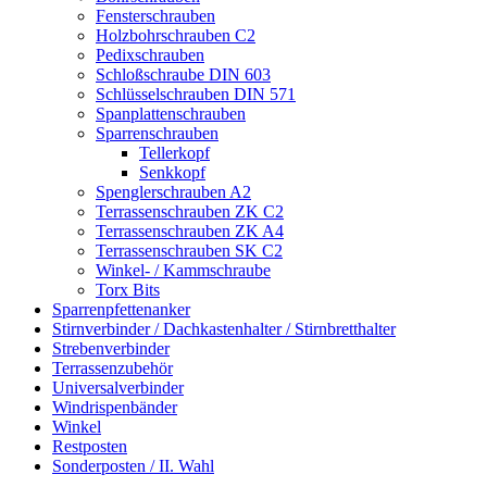
Fensterschrauben
Holzbohrschrauben C2
Pedixschrauben
Schloßschraube DIN 603
Schlüsselschrauben DIN 571
Spanplattenschrauben
Sparrenschrauben
Tellerkopf
Senkkopf
Spenglerschrauben A2
Terrassenschrauben ZK C2
Terrassenschrauben ZK A4
Terrassenschrauben SK C2
Winkel- / Kammschraube
Torx Bits
Sparrenpfettenanker
Stirnverbinder / Dachkastenhalter / Stirnbretthalter
Strebenverbinder
Terrassenzubehör
Universalverbinder
Windrispenbänder
Winkel
Restposten
Sonderposten / II. Wahl