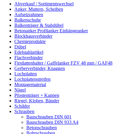
Abverkauf / Sortimentswechsel
Anker, Muttern, Scheiben
Aufsetzrahmen
Balkenschuhe
Balkenträger & Stabdübel
Betonanker Profilanker Einhängeanker
Blockhausverbinder
Chemieprodukte
Dübel
Edelstahlartikel
Flachverbinder
Firstlattenhalter / Gaffelanker FZV 48 mm / GAF48
Gerberverbinder, Knaggen
Lochplatten
Lochplattenstreifen
Montagematerial
Nägel
Pfostenträger + Kappen
Riegel, Kloben, Bänder
Schilder
Schrauben
Bauschrauben DIN 601
Bauschrauben DIN 933 A4
Betonschrauben
Bohrschrauben