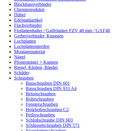
Blockhausverbinder
Chemieprodukte
Dübel
Edelstahlartikel
Flachverbinder
Firstlattenhalter / Gaffelanker FZV 48 mm / GAF48
Gerberverbinder, Knaggen
Lochplatten
Lochplattenstreifen
Montagematerial
Nägel
Pfostenträger + Kappen
Riegel, Kloben, Bänder
Schilder
Schrauben
Bauschrauben DIN 601
Bauschrauben DIN 933 A4
Betonschrauben
Bohrschrauben
Fensterschrauben
Holzbohrschrauben C2
Pedixschrauben
Schloßschraube DIN 603
Schlüsselschrauben DIN 571
Spanplattenschrauben