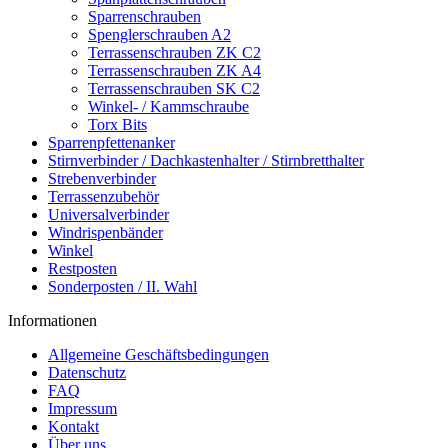
Sparrenschrauben
Spenglerschrauben A2
Terrassenschrauben ZK C2
Terrassenschrauben ZK A4
Terrassenschrauben SK C2
Winkel- / Kammschraube
Torx Bits
Sparrenpfettenanker
Stirnverbinder / Dachkastenhalter / Stirnbretthalter
Strebenverbinder
Terrassenzubehör
Universalverbinder
Windrispenbänder
Winkel
Restposten
Sonderposten / II. Wahl
Informationen
Allgemeine Geschäftsbedingungen
Datenschutz
FAQ
Impressum
Kontakt
Über uns