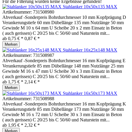
Für die Filterung wurden keine Ergebnisse gefunden!
Stahlanker 10x50x135 MAX
Artikelnummer:
731508980
Abverkauf -Sonderpreis Bohrdurchmesser 10 mm Kopfprägung D
Verankerungstiefe 60 mm Dübellänge 135 mm Nutzlänge 50 mm
Gewinde M 10 x 64 mm U Scheibe 20 x 2 mm Einsatz in Beton
( auch gerissen) C 20/25 bis C 50/60 und Naturstein mit...
ab 0,75 € *
0,87 € *
Merken
Stahlanker 16x25x148 MAX
Artikelnummer:
731508987
Abverkauf -Sonderpreis Bohrdurchmesser 16 mm Kopfprägung E
Verankerungstiefe 85 mm Dübellänge 148 mm Nutzlänge 25 mm
Gewinde M 16 x 47 mm U Scheibe 30 x 3 mm Einsatz in Beton
( auch gerissen) C 20/25 bis C 50/60 und Naturstein mit...
ab 1,75 € *
2,14 € *
Merken
Stahlanker 16x50x173 MAX
Artikelnummer:
731508988
Abverkauf -Sonderpreis Bohrdurchmesser 16 mm Kopfprägung K
Verankerungstiefe 85 mm Dübellänge 173 mm Nutzlänge 50 mm
Gewinde M 16 x 72 mm U Scheibe 30 x 3 mm Einsatz in Beton
( auch gerissen) C 20/25 bis C 50/60 und Naturstein mit...
ab 1,95 € *
2,32 € *
Merken