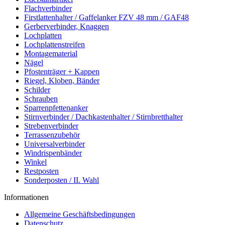
Flachverbinder
Firstlattenhalter / Gaffelanker FZV 48 mm / GAF48
Gerberverbinder, Knaggen
Lochplatten
Lochplattenstreifen
Montagematerial
Nägel
Pfostenträger + Kappen
Riegel, Kloben, Bänder
Schilder
Schrauben
Sparrenpfettenanker
Stirnverbinder / Dachkastenhalter / Stirnbretthalter
Strebenverbinder
Terrassenzubehör
Universalverbinder
Windrispenbänder
Winkel
Restposten
Sonderposten / II. Wahl
Informationen
Allgemeine Geschäftsbedingungen
Datenschutz