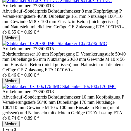
Stahlanker 8x100x161 IMC
Artikelnummer:
733509013
Abverkauf -Sonderpreis Bohrdurchmesser 8 mm Kopfprägung P
Verankerungstiefe 40/30 Dübellänge 161 mm Nutzlänge 100/110
mm Gewinde M 8 x 100 mm Einsatz in Beton ( nicht gerissen)
und Naturstein mit dichtem Gefüge CE Zulassung ETA 10/0169 -...
ab 0,55 € *
0,69 € *
Merken
Stahlanker 10x20x96 IMC
Artikelnummer:
733509015
Bohrdurchmesser 10 mm Kopfprägung D Verankerungstiefe 50/40
mm Dübellänge 96 mm Nutzlänge 20/30 mm Gewinde M 10 x 56
mm Einsatz in Beton ( nicht gerissen) und Naturstein mit dichtem
Gefüge CE Zulassung ETA 10/0169 -...
ab 0,46 € *
0,60 € *
Merken
Stahlanker 10x100x176 IMC
Artikelnummer:
733509018
Abverkauf -Sonderpreis Bohrdurchmesser 10 mm Kopfprägung P
Verankerungstiefe 50/40 mm Dübellänge 176 mm Nutzlänge
100/110 mm Gewinde M 10 x 100 mm Einsatz in Beton ( nicht
gerissen) und Naturstein mit dichtem Gefüge CE Zulassung ETA...
ab 0,74 € *
0,89 € *
Merken
1
von
3