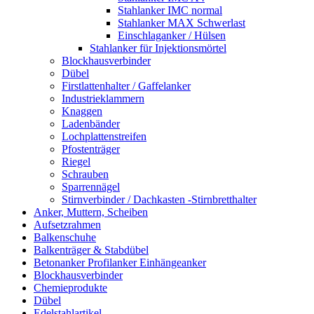
Stahlanker IMC normal
Stahlanker MAX Schwerlast
Einschlaganker / Hülsen
Stahlanker für Injektionsmörtel
Blockhausverbinder
Dübel
Firstlattenhalter / Gaffelanker
Industrieklammern
Knaggen
Ladenbänder
Lochplattenstreifen
Pfostenträger
Riegel
Schrauben
Sparrennägel
Stirnverbinder / Dachkasten -Stirnbretthalter
Anker, Muttern, Scheiben
Aufsetzrahmen
Balkenschuhe
Balkenträger & Stabdübel
Betonanker Profilanker Einhängeanker
Blockhausverbinder
Chemieprodukte
Dübel
Edelstahlartikel