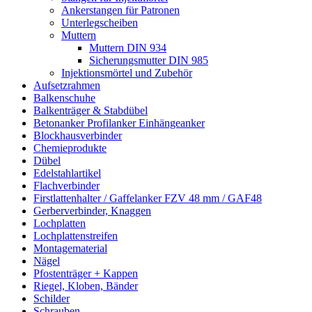
Ankerstangen für Patronen
Unterlegscheiben
Muttern
Muttern DIN 934
Sicherungsmutter DIN 985
Injektionsmörtel und Zubehör
Aufsetzrahmen
Balkenschuhe
Balkenträger & Stabdübel
Betonanker Profilanker Einhängeanker
Blockhausverbinder
Chemieprodukte
Dübel
Edelstahlartikel
Flachverbinder
Firstlattenhalter / Gaffelanker FZV 48 mm / GAF48
Gerberverbinder, Knaggen
Lochplatten
Lochplattenstreifen
Montagematerial
Nägel
Pfostenträger + Kappen
Riegel, Kloben, Bänder
Schilder
Schrauben