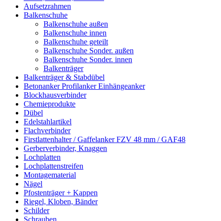
Aufsetzrahmen
Balkenschuhe
Balkenschuhe außen
Balkenschuhe innen
Balkenschuhe geteilt
Balkenschuhe Sonder. außen
Balkenschuhe Sonder. innen
Balkenträger
Balkenträger & Stabdübel
Betonanker Profilanker Einhängeanker
Blockhausverbinder
Chemieprodukte
Dübel
Edelstahlartikel
Flachverbinder
Firstlattenhalter / Gaffelanker FZV 48 mm / GAF48
Gerberverbinder, Knaggen
Lochplatten
Lochplattenstreifen
Montagematerial
Nägel
Pfostenträger + Kappen
Riegel, Kloben, Bänder
Schilder
Schrauben