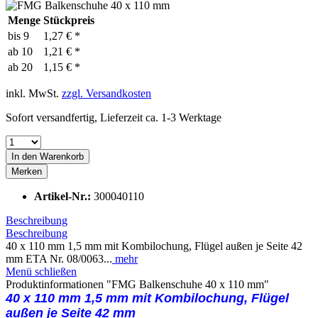
Menge
Stückpreis
bis
9
1,27 € *
ab
10
1,21 € *
ab
20
1,15 € *
inkl. MwSt.
zzgl. Versandkosten
Sofort versandfertig, Lieferzeit ca. 1-3 Werktage
In den
Warenkorb
Merken
Artikel-Nr.:
300040110
Beschreibung
Beschreibung
40 x 110 mm 1,5 mm mit Kombilochung, Flügel außen je Seite 42
mm ETA Nr. 08/0063...
mehr
Menü schließen
Produktinformationen "FMG Balkenschuhe 40 x 110 mm"
40 x 110 mm 1,5 mm mit Kombilochung,
Flügel
außen je Seite 42 mm