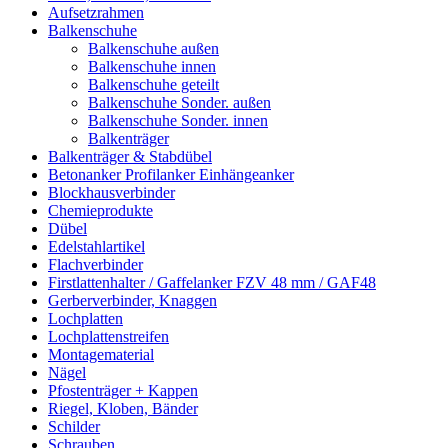
Aufsetzrahmen
Balkenschuhe
Balkenschuhe außen
Balkenschuhe innen
Balkenschuhe geteilt
Balkenschuhe Sonder. außen
Balkenschuhe Sonder. innen
Balkenträger
Balkenträger & Stabdübel
Betonanker Profilanker Einhängeanker
Blockhausverbinder
Chemieprodukte
Dübel
Edelstahlartikel
Flachverbinder
Firstlattenhalter / Gaffelanker FZV 48 mm / GAF48
Gerberverbinder, Knaggen
Lochplatten
Lochplattenstreifen
Montagematerial
Nägel
Pfostenträger + Kappen
Riegel, Kloben, Bänder
Schilder
Schrauben