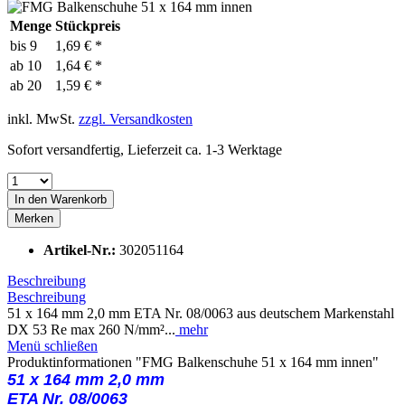
Menge
Stückpreis
bis
9
1,69 € *
ab
10
1,64 € *
ab
20
1,59 € *
inkl. MwSt.
zzgl. Versandkosten
Sofort versandfertig, Lieferzeit ca. 1-3 Werktage
In den
Warenkorb
Merken
Artikel-Nr.:
302051164
Beschreibung
Beschreibung
51 x 164 mm 2,0 mm ETA Nr. 08/0063 aus deutschem Markenstahl
DX 53 Re max 260 N/mm²...
mehr
Menü schließen
Produktinformationen "FMG Balkenschuhe 51 x 164 mm innen"
51 x 164 mm 2,0 mm
ETA Nr. 08/0063