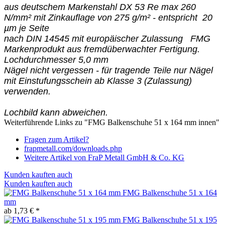
aus deutschem Markenstahl DX 53 Re max 260
N/mm² mit Zinkauflage von 275 g/m² - entspricht 20
µm je Seite
nach DIN 14545 mit europäischer Zulassung
FMG
Markenprodukt aus fremdüberwachter Fertigung.
Lochdurchmesser 5,0 mm
Nägel nicht vergessen - für tragende Teile nur Nägel
mit Einstufungsschein ab Klasse 3 (Zulassung)
verwenden.
Lochbild kann abweichen.
Weiterführende Links zu "FMG Balkenschuhe 51 x 164 mm innen"
Fragen zum Artikel?
frapmetall.com/downloads.php
Weitere Artikel von FraP Metall GmbH & Co. KG
Kunden kauften auch
Kunden kauften auch
FMG Balkenschuhe 51 x 164
mm
ab 1,73 € *
FMG Balkenschuhe 51 x 195