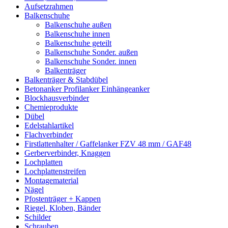
Aufsetzrahmen
Balkenschuhe
Balkenschuhe außen
Balkenschuhe innen
Balkenschuhe geteilt
Balkenschuhe Sonder. außen
Balkenschuhe Sonder. innen
Balkenträger
Balkenträger & Stabdübel
Betonanker Profilanker Einhängeanker
Blockhausverbinder
Chemieprodukte
Dübel
Edelstahlartikel
Flachverbinder
Firstlattenhalter / Gaffelanker FZV 48 mm / GAF48
Gerberverbinder, Knaggen
Lochplatten
Lochplattenstreifen
Montagematerial
Nägel
Pfostenträger + Kappen
Riegel, Kloben, Bänder
Schilder
Schrauben