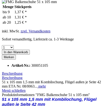
Menge
Stückpreis
bis
9
1,37 € *
ab
10
1,31 € *
ab
20
1,25 € *
inkl. MwSt.
zzgl. Versandkosten
Sofort versandfertig, Lieferzeit ca. 1-3 Werktage
In den
Warenkorb
Merken
Artikel-Nr.:
300051105
Beschreibung
Beschreibung
51 x 105 mm 1,5 mm mit Kombilochung, Flügel außen je Seite 42
mm ETA Nr. 08/0063...
mehr
Menü schließen
Produktinformationen "FMG Balkenschuhe 51 x 105 mm"
51 x 105 mm 1,5 mm mit Kombilochung,
Flügel
außen je Seite 42 mm