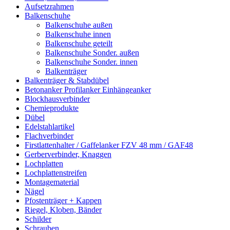
Aufsetzrahmen
Balkenschuhe
Balkenschuhe außen
Balkenschuhe innen
Balkenschuhe geteilt
Balkenschuhe Sonder. außen
Balkenschuhe Sonder. innen
Balkenträger
Balkenträger & Stabdübel
Betonanker Profilanker Einhängeanker
Blockhausverbinder
Chemieprodukte
Dübel
Edelstahlartikel
Flachverbinder
Firstlattenhalter / Gaffelanker FZV 48 mm / GAF48
Gerberverbinder, Knaggen
Lochplatten
Lochplattenstreifen
Montagematerial
Nägel
Pfostenträger + Kappen
Riegel, Kloben, Bänder
Schilder
Schrauben