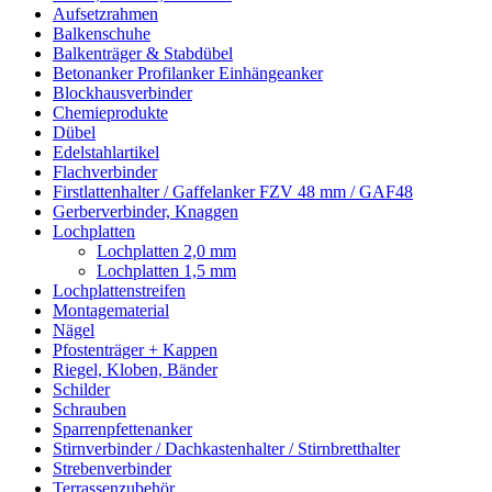
Aufsetzrahmen
Balkenschuhe
Balkenträger & Stabdübel
Betonanker Profilanker Einhängeanker
Blockhausverbinder
Chemieprodukte
Dübel
Edelstahlartikel
Flachverbinder
Firstlattenhalter / Gaffelanker FZV 48 mm / GAF48
Gerberverbinder, Knaggen
Lochplatten
Lochplatten 2,0 mm
Lochplatten 1,5 mm
Lochplattenstreifen
Montagematerial
Nägel
Pfostenträger + Kappen
Riegel, Kloben, Bänder
Schilder
Schrauben
Sparrenpfettenanker
Stirnverbinder / Dachkastenhalter / Stirnbretthalter
Strebenverbinder
Terrassenzubehör