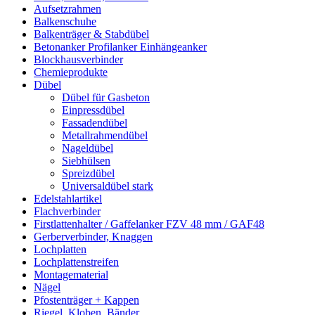
Aufsetzrahmen
Balkenschuhe
Balkenträger & Stabdübel
Betonanker Profilanker Einhängeanker
Blockhausverbinder
Chemieprodukte
Dübel
Dübel für Gasbeton
Einpressdübel
Fassadendübel
Metallrahmendübel
Nageldübel
Siebhülsen
Spreizdübel
Universaldübel stark
Edelstahlartikel
Flachverbinder
Firstlattenhalter / Gaffelanker FZV 48 mm / GAF48
Gerberverbinder, Knaggen
Lochplatten
Lochplattenstreifen
Montagematerial
Nägel
Pfostenträger + Kappen
Riegel, Kloben, Bänder