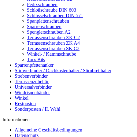
Pedixschrauben
Schloßschraube DIN 603
Schlüsselschrauben DIN 571
Spanplattenschrauben
Sparrenschrauben
Spenglerschrauben A2
Terrassenschrauben ZK C2
Terrassenschrauben ZK A4
Terrassenschrauben SK C2
Winkel- / Kammschraube
Torx Bits
Sparrenpfettenanker
Stirnverbinder / Dachkastenhalter / Stirnbretthalter
Strebenverbinder
Terrassenzubehör
Universalverbinder
Windrispenbänder
Winkel
Restposten
Sonderposten / II. Wahl
Informationen
Allgemeine Geschäftsbedingungen
Datenschutz