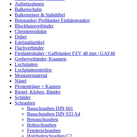
Aufsetzrahmen
Balkenschuhe
Balkenträger & Stabdübel
Betonanker Profilanker Einhängeanker
Blockhausverbinder
Chemieprodukte
Dübel
Edelstahlartikel
Flachverbinder
Firstlattenhalter / Gaffelanker FZV 48 mm / GAF48
Gerberverbinder, Knaggen
Lochplatten
Lochplattenstreifen
Montagematerial
Nägel
Pfostenträger + Kappen
Riegel, Kloben, Bänder
Schilder
Schrauben
Bauschrauben DIN 601
Bauschrauben DIN 933 A4
Betonschrauben
Bohrschrauben
Fensterschrauben
Holzbohrschrauben C2