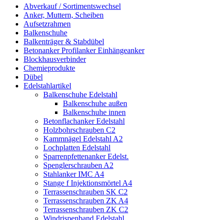
Abverkauf / Sortimentswechsel
Anker, Muttern, Scheiben
Aufsetzrahmen
Balkenschuhe
Balkenträger & Stabdübel
Betonanker Profilanker Einhängeanker
Blockhausverbinder
Chemieprodukte
Dübel
Edelstahlartikel
Balkenschuhe Edelstahl
Balkenschuhe außen
Balkenschuhe innen
Betonflachanker Edelstahl
Holzbohrschrauben C2
Kammnägel Edelstahl A2
Lochplatten Edelstahl
Sparrenpfettenanker Edelst.
Spenglerschrauben A2
Stahlanker IMC A4
Stange f Injektionsmörtel A4
Terrassenschrauben SK C2
Terrassenschrauben ZK A4
Terrassenschrauben ZK C2
Windrispenband Edelstahl