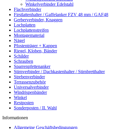
Winkelverbinder Edelstahl
Flachverbinder
Firstlattenhalter / Gaffelanker FZV 48 mm / GAF48
Gerberverbinder, Knaggen
Lochplatten
Lochplattenstreifen
Montagematerial
Nägel
Pfostenträger + Kappen
Riegel, Kloben, Bänder
Schilder
Schrauben
Sparrenpfettenanker
Stirnverbinder / Dachkastenhalter / Stirnbretthalter
Strebenverbinder
Terrassenzubehör
Universalverbinder
Windrispenbänder
Winkel
Restposten
Sonderposten / II. Wahl
Informationen
Allgemeine Geschäftsbedingungen