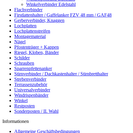
Winkelverbinder Edelstahl
Flachverbinder
Firstlattenhalter / Gaffelanker FZV 48 mm / GAF48
Gerberverbinder, Knaggen
Lochplatten
Lochplattenstreifen
Montagematerial
Nägel
Pfostenträger + Kappen
Riegel, Kloben, Bänder
Schilder
Schrauben
Sparrenpfettenanker
Stirnverbinder / Dachkastenhalter / Stirnbretthalter
Strebenverbinder
Terrassenzubehör
Universalverbinder
Windrispenbänder
Winkel
Restposten
Sonderposten / II. Wahl
Informationen
Allgemeine Geschäftsbedingungen