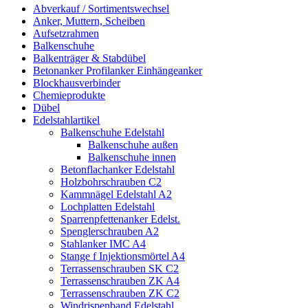
Abverkauf / Sortimentswechsel
Anker, Muttern, Scheiben
Aufsetzrahmen
Balkenschuhe
Balkenträger & Stabdübel
Betonanker Profilanker Einhängeanker
Blockhausverbinder
Chemieprodukte
Dübel
Edelstahlartikel
Balkenschuhe Edelstahl
Balkenschuhe außen
Balkenschuhe innen
Betonflachanker Edelstahl
Holzbohrschrauben C2
Kammnägel Edelstahl A2
Lochplatten Edelstahl
Sparrenpfettenanker Edelst.
Spenglerschrauben A2
Stahlanker IMC A4
Stange f Injektionsmörtel A4
Terrassenschrauben SK C2
Terrassenschrauben ZK A4
Terrassenschrauben ZK C2
Windrispenband Edelstahl