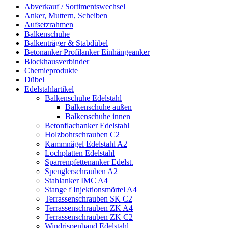
Abverkauf / Sortimentswechsel
Anker, Muttern, Scheiben
Aufsetzrahmen
Balkenschuhe
Balkenträger & Stabdübel
Betonanker Profilanker Einhängeanker
Blockhausverbinder
Chemieprodukte
Dübel
Edelstahlartikel
Balkenschuhe Edelstahl
Balkenschuhe außen
Balkenschuhe innen
Betonflachanker Edelstahl
Holzbohrschrauben C2
Kammnägel Edelstahl A2
Lochplatten Edelstahl
Sparrenpfettenanker Edelst.
Spenglerschrauben A2
Stahlanker IMC A4
Stange f Injektionsmörtel A4
Terrassenschrauben SK C2
Terrassenschrauben ZK A4
Terrassenschrauben ZK C2
Windrispenband Edelstahl