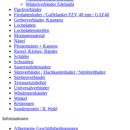
Winkelverbinder Edelstahl
Flachverbinder
Firstlattenhalter / Gaffelanker FZV 48 mm / GAF48
Gerberverbinder, Knaggen
Lochplatten
Lochplattenstreifen
Montagematerial
Nägel
Pfostenträger + Kappen
Riegel, Kloben, Bänder
Schilder
Schrauben
Sparrenpfettenanker
Stirnverbinder / Dachkastenhalter / Stirnbretthalter
Strebenverbinder
Terrassenzubehör
Universalverbinder
Windrispenbänder
Winkel
Restposten
Sonderposten / II. Wahl
Informationen
Allgemeine Geschäftsbedingungen