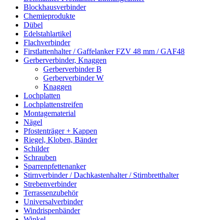
Blockhausverbinder
Chemieprodukte
Dübel
Edelstahlartikel
Flachverbinder
Firstlattenhalter / Gaffelanker FZV 48 mm / GAF48
Gerberverbinder, Knaggen
Gerberverbinder B
Gerberverbinder W
Knaggen
Lochplatten
Lochplattenstreifen
Montagematerial
Nägel
Pfostenträger + Kappen
Riegel, Kloben, Bänder
Schilder
Schrauben
Sparrenpfettenanker
Stirnverbinder / Dachkastenhalter / Stirnbretthalter
Strebenverbinder
Terrassenzubehör
Universalverbinder
Windrispenbänder
Winkel