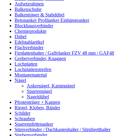
Aufsetzrahmen
Balkenschuhe
Balkenträger & Stabdübel
Betonanker Profilanker Einhängeanker
Blockhausverbinder
Chemieprodukte
Dübel
Edelstahlartikel
Flachverbinder
Firstlattenhalter / Gaffelanker FZV 48 mm / GAF48
Gerberverbinder, Knaggen
Lochplatten
Lochplattenstreifen
Montagematerial
Nägel
Ankernägel, Kammnägel
Sparrennägel
Nageldübel
Pfostenträger + Kappen
Riegel, Kloben, Bänder
Schilder
Schrauben
Sparrenpfettenanker
Stirnverbinder / Dachkastenhalter / Stirnbretthalter
Strebenverbinder