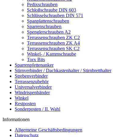
Pedixschrauben
Schloßschraube DIN 603
Schlüsselschrauben DIN 571
Spanplattenschrauben
Sparrenschrauben
Spenglerschrauben A2
Terrassenschrauben ZK C2
Terrassenschrauben ZK A4
Terrassenschrauben SK C2
Winkel- / Kammschraube
Torx Bits
Sparrenpfettenanker
Stirnverbinder / Dachkastenhalter / Stirnbretthalter
Strebenverbinder
Terrassenzubehör
Universalverbinder
Windrispenbänder
Winkel
Restposten
Sonderposten / II. Wahl
Informationen
Allgemeine Geschäftsbedingungen
Datenschutz