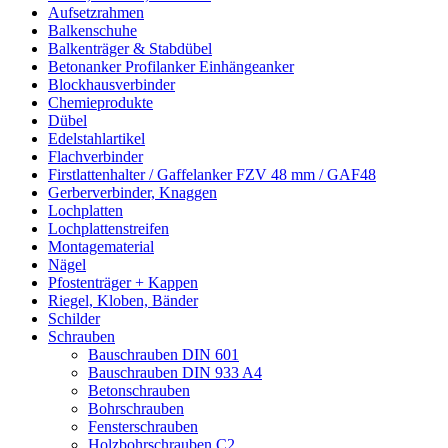
Aufsetzrahmen
Balkenschuhe
Balkenträger & Stabdübel
Betonanker Profilanker Einhängeanker
Blockhausverbinder
Chemieprodukte
Dübel
Edelstahlartikel
Flachverbinder
Firstlattenhalter / Gaffelanker FZV 48 mm / GAF48
Gerberverbinder, Knaggen
Lochplatten
Lochplattenstreifen
Montagematerial
Nägel
Pfostenträger + Kappen
Riegel, Kloben, Bänder
Schilder
Schrauben
Bauschrauben DIN 601
Bauschrauben DIN 933 A4
Betonschrauben
Bohrschrauben
Fensterschrauben
Holzbohrschrauben C2