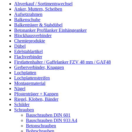
Abverkauf / Sortimentswechsel
Anker, Muttern, Scheiben
Aufsetzrahmen
Balkenschuhe
Balkenträger & Stabdübel
Betonanker Profilanker Einhängeanker
Blockhausverbinder
Chemieprodukte
Dübel
Edelstahlartikel
Flachverbinder
Firstlattenhalter / Gaffelanker FZV 48 mm / GAF48
Gerberverbinder, Knaggen
Lochplatten
Lochplattenstreifen
Montagematerial
Nägel
Pfostenträger + Kappen
Riegel, Kloben, Bänder
Schilder
Schrauben
Bauschrauben DIN 601
Bauschrauben DIN 933 A4
Betonschrauben
Bohrschrauben