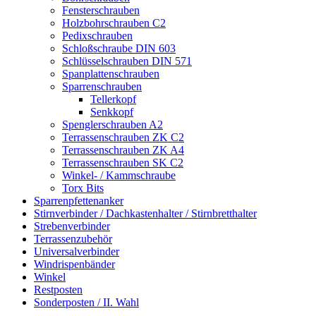
Fensterschrauben
Holzbohrschrauben C2
Pedixschrauben
Schloßschraube DIN 603
Schlüsselschrauben DIN 571
Spanplattenschrauben
Sparrenschrauben
Tellerkopf
Senkkopf
Spenglerschrauben A2
Terrassenschrauben ZK C2
Terrassenschrauben ZK A4
Terrassenschrauben SK C2
Winkel- / Kammschraube
Torx Bits
Sparrenpfettenanker
Stirnverbinder / Dachkastenhalter / Stirnbretthalter
Strebenverbinder
Terrassenzubehör
Universalverbinder
Windrispenbänder
Winkel
Restposten
Sonderposten / II. Wahl