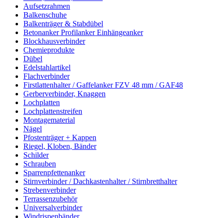
Aufsetzrahmen
Balkenschuhe
Balkenträger & Stabdübel
Betonanker Profilanker Einhängeanker
Blockhausverbinder
Chemieprodukte
Dübel
Edelstahlartikel
Flachverbinder
Firstlattenhalter / Gaffelanker FZV 48 mm / GAF48
Gerberverbinder, Knaggen
Lochplatten
Lochplattenstreifen
Montagematerial
Nägel
Pfostenträger + Kappen
Riegel, Kloben, Bänder
Schilder
Schrauben
Sparrenpfettenanker
Stirnverbinder / Dachkastenhalter / Stirnbretthalter
Strebenverbinder
Terrassenzubehör
Universalverbinder
Windrispenbänder