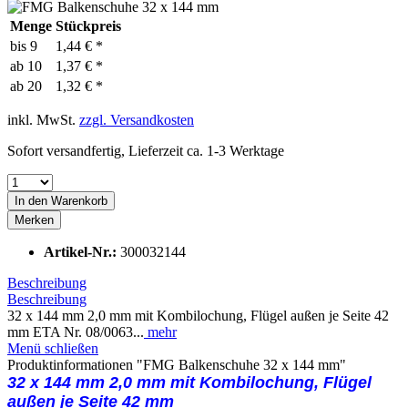
Menge
Stückpreis
bis
9
1,44 € *
ab
10
1,37 € *
ab
20
1,32 € *
inkl. MwSt.
zzgl. Versandkosten
Sofort versandfertig, Lieferzeit ca. 1-3 Werktage
In den
Warenkorb
Merken
Artikel-Nr.:
300032144
Beschreibung
Beschreibung
32 x 144 mm 2,0 mm mit Kombilochung, Flügel außen je Seite 42
mm ETA Nr. 08/0063...
mehr
Menü schließen
Produktinformationen "FMG Balkenschuhe 32 x 144 mm"
32 x 144 mm 2,0 mm mit Kombilochung,
Flügel
außen je Seite 42 mm