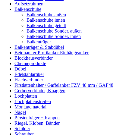
Aufsetzrahmen
Balkenschuhe
Balkenschuhe außen
Balkenschuhe innen
Balkenschuhe geteilt
Balkenschuhe Sonder. außen
Balkenschuhe Sonder. innen
Balkenträger
Balkenträger & Stabdübel
Betonanker Profilanker Einhängeanker
Blockhausverbinder
Chemieprodukte
Dübel
Edelstahlartikel
Flachverbinder
Firstlattenhalter / Gaffelanker FZV 48 mm / GAF48
Gerberverbinder, Knaggen
Lochplatten
Lochplattenstreifen
Montagematerial
Nägel
Pfostenträger + Kappen
Riegel, Kloben, Bänder
Schilder
Schrauben