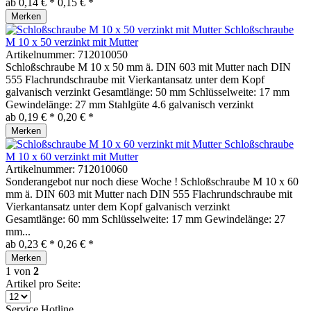
ab 0,14 € *
0,15 € *
Merken
Schloßschraube
M 10 x 50 verzinkt mit Mutter
Artikelnummer:
712010050
Schloßschraube M 10 x 50 mm ä. DIN 603 mit Mutter nach DIN
555 Flachrundschraube mit Vierkantansatz unter dem Kopf
galvanisch verzinkt Gesamtlänge: 50 mm Schlüsselweite: 17 mm
Gewindelänge: 27 mm Stahlgüte 4.6 galvanisch verzinkt
ab 0,19 € *
0,20 € *
Merken
Schloßschraube
M 10 x 60 verzinkt mit Mutter
Artikelnummer:
712010060
Sonderangebot nur noch diese Woche ! Schloßschraube M 10 x 60
mm ä. DIN 603 mit Mutter nach DIN 555 Flachrundschraube mit
Vierkantansatz unter dem Kopf galvanisch verzinkt
Gesamtlänge: 60 mm Schlüsselweite: 17 mm Gewindelänge: 27
mm...
ab 0,23 € *
0,26 € *
Merken
1
von
2
Artikel pro Seite:
Service Hotline