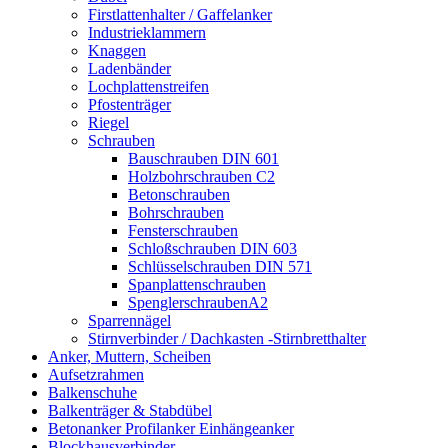
Firstlattenhalter / Gaffelanker
Industrieklammern
Knaggen
Ladenbänder
Lochplattenstreifen
Pfostenträger
Riegel
Schrauben
Bauschrauben DIN 601
Holzbohrschrauben C2
Betonschrauben
Bohrschrauben
Fensterschrauben
Schloßschrauben DIN 603
Schlüsselschrauben DIN 571
Spanplattenschrauben
SpenglerschraubenA2
Sparrennägel
Stirnverbinder / Dachkasten -Stirnbretthalter
Anker, Muttern, Scheiben
Aufsetzrahmen
Balkenschuhe
Balkenträger & Stabdübel
Betonanker Profilanker Einhängeanker
Blockhausverbinder