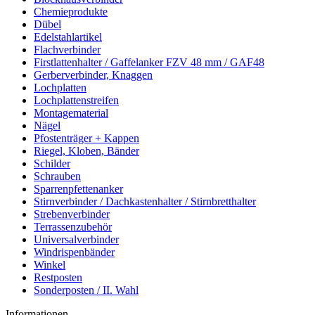
Chemieprodukte
Dübel
Edelstahlartikel
Flachverbinder
Firstlattenhalter / Gaffelanker FZV 48 mm / GAF48
Gerberverbinder, Knaggen
Lochplatten
Lochplattenstreifen
Montagematerial
Nägel
Pfostenträger + Kappen
Riegel, Kloben, Bänder
Schilder
Schrauben
Sparrenpfettenanker
Stirnverbinder / Dachkastenhalter / Stirnbretthalter
Strebenverbinder
Terrassenzubehör
Universalverbinder
Windrispenbänder
Winkel
Restposten
Sonderposten / II. Wahl
Informationen