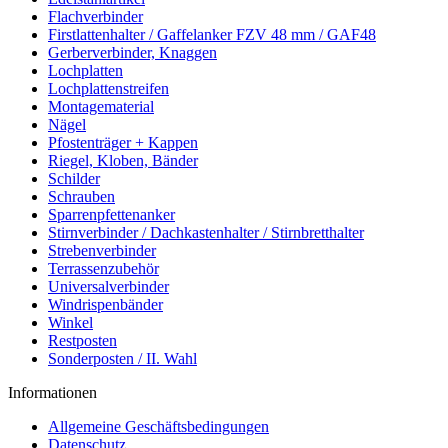
Flachverbinder
Firstlattenhalter / Gaffelanker FZV 48 mm / GAF48
Gerberverbinder, Knaggen
Lochplatten
Lochplattenstreifen
Montagematerial
Nägel
Pfostenträger + Kappen
Riegel, Kloben, Bänder
Schilder
Schrauben
Sparrenpfettenanker
Stirnverbinder / Dachkastenhalter / Stirnbretthalter
Strebenverbinder
Terrassenzubehör
Universalverbinder
Windrispenbänder
Winkel
Restposten
Sonderposten / II. Wahl
Informationen
Allgemeine Geschäftsbedingungen
Datenschutz