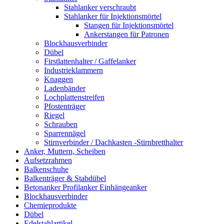
Stahlanker verschraubt
Stahlanker für Injektionsmörtel
Stangen für Injektionsmörtel
Ankerstangen für Patronen
Blockhausverbinder
Dübel
Firstlattenhalter / Gaffelanker
Industrieklammern
Knaggen
Ladenbänder
Lochplattenstreifen
Pfostenträger
Riegel
Schrauben
Sparrennägel
Stirnverbinder / Dachkasten -Stirnbretthalter
Anker, Muttern, Scheiben
Aufsetzrahmen
Balkenschuhe
Balkenträger & Stabdübel
Betonanker Profilanker Einhängeanker
Blockhausverbinder
Chemieprodukte
Dübel
Edelstahlartikel