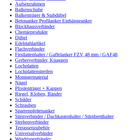
Aufsetzrahmen
Balkenschuhe
Balkenträger & Stabdübel
Betonanker Profilanker Einhängeanker
Blockhausverbinder
Chemieprodukte
Dübel
Edelstahlartikel
Flachverbinder
Firstlattenhalter / Gaffelanker FZV 48 mm / GAF48
Gerberverbinder, Knaggen
Lochplatten
Lochplattenstreifen
Montagematerial
Nägel
Pfostenträger + Kappen
Riegel, Kloben, Bänder
Schilder
Schrauben
Sparrenpfettenanker
Stirnverbinder / Dachkastenhalter / Stirnbretthalter
Strebenverbinder
Terrassenzubehör
Universalverbinder
Windrispenbänder