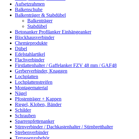
Aufsetzrahmen
Balkenschuhe
Balkenträger & Stabdübel
Balkenträger
Stabdübel
Betonanker Profilanker Einhängeanker
Blockhausverbinder
Chemieprodukte
Dübel
Edelstahlartikel
Flachverbinder
Firstlattenhalter / Gaffelanker FZV 48 mm / GAF48
Gerberverbinder, Knaggen
Lochplatten
Lochplattenstreifen
Montagematerial
Nägel
Pfostenträger + Kappen
Riegel, Kloben, Bänder
Schilder
Schrauben
Sparrenpfettenanker
Stirnverbinder / Dachkastenhalter / Stirnbretthalter
Strebenverbinder
Terrassenzubehör